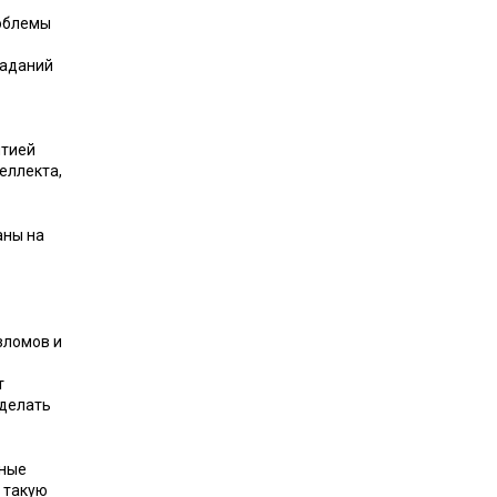
роблемы
заданий
нтией
еллекта,
аны на
зломов и
т
дделать
нные
 такую