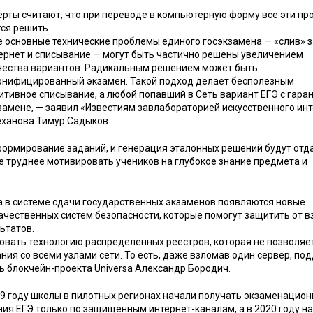
ерты считают, что при переводе в компьютерную форму все эти п
ся решить.
е основные технические проблемы единого госэкзамена — «слив» 
тернет и списывание — могут быть частично решены увеличением
чества вариантов. Радикальным решением может быть
онифицированный экзамен. Такой подход делает бесполезным
итивное списывание, а любой попавший в Сеть вариант ЕГЭ с гара
кзамене, — заявил «Известиям завлабораторией искусственного инт
леханова Тимур Садыков.
и формирование заданий, и генерация эталонных решений будут отд
се труднее мотивировать учеников на глубокое знание предмета и
та в системе сдачи государственных экзаменов появляются новые
ачественных систем безопасности, которые помогут защитить от в
ьтатов.
овать технологию распределенных реестров, которая не позволяе
ния со всеми узлами сети. То есть, даже взломав один сервер, по
ль блокчейн-проекта Universa Александр Бородич.
19 году школы в пилотных регионах начали получать экзаменацио
ния ЕГЭ только по защищенным интернет-каналам, а в 2020 году на