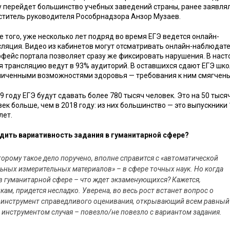
у перейдет большинство учебных заведений страны, ранее заявля
ститель руководителя Рособрнадзора Анзор Музаев.
 того, уже несколько лет подряд во время ЕГЭ ведется онлайн-
сляция. Видео из кабинетов могут отсматривать онлайн-наблюдате
рфейс портала позволяет сразу же фиксировать нарушения. В нас
я трансляцию ведут в 93% аудиторий. В оставшихся сдают ЕГЭ шко
ниченными возможностями здоровья — требования к ним смягчены
9 году ЕГЭ будут сдавать более 780 тысяч человек. Это на 50 тыся
ек больше, чем в 2018 году: из них большинство — это выпускники 
лет.
адить вариативность задания в гуманитарной сфере?
торому такое дело поручено, вполне справится с «автоматической
ных измерительных материалов» – в сфере точных наук. Но когда
в гуманитарной сфере – что ждет экзаменующихся? Кажется,
кам, придется несладко. Уверена, во весь рост встанет вопрос о
ак инструмент справедливого оценивания, открывающий всем равный
я инструментом случая – повезло/не повезло с вариантом задания.