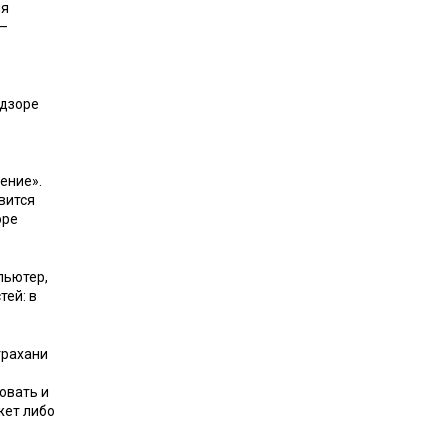
ия
 —
адзоре
ение».
вится
оре
пьютер,
тей: в
трахани
овать и
жет либо