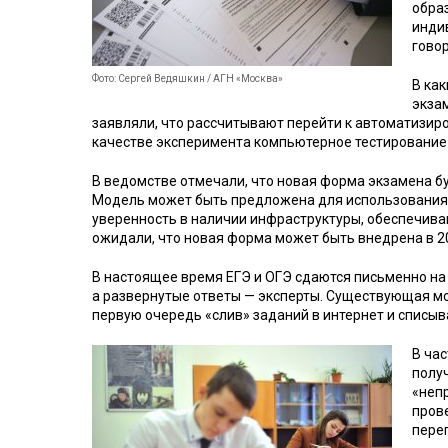
обра
инди
говор
Фото: Сергей Ведяшкин / АГН «Москва»
В ка
экза
заявляли, что рассчитывают перейти к автоматизиро
качестве эксперимента компьютерное тестирование
В ведомстве отмечали, что новая форма экзамена 
Модель может быть предложена для использования в
уверенность в наличии инфраструктуры, обеспечива
ожидали, что новая форма может быть внедрена в 20
В настоящее время ЕГЭ и ОГЭ сдаются письменно на 
а развернутые ответы — эксперты. Существующая мо
первую очередь «слив» заданий в интернет и списыва
В час
получ
«непр
пров
переп