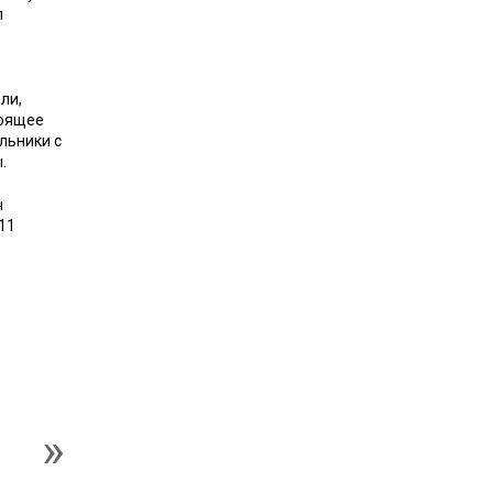
л
ли,
тоящее
льники с
.
ч
11