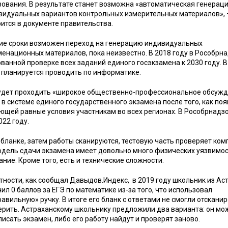
зования. В результате станет возможна «автоматическая генерац
видуальных вариантов контрольных измерительных материалов»,
ится в документе правительства.
кие сроки возможен переход на генерацию индивидуальных
менационных материалов, пока неизвестно. В 2018 году в Рособрн
ванной проверке всех заданий единого госэкзамена к 2030 году. В
 планируется проводить по информатике.
будет проходить «широкое общественно-профессиональное обсужд
 системе единого государственного экзамена после того, как поя
ющей равные условия участникам во всех регионах. В Рособрнадз
22 году.
бланке, затем работы сканируются, тестовую часть проверяет ком
дель сдачи экзамена имеет довольно много физических уязвимос
ние. Кроме того, есть и технические сложности.
тности, как сообщал Давыдов.Индекс, в 2019 году школьник из Ас
ил 0 баллов за ЕГЭ по математике из-за того, что использовал
авильную» ручку. В итоге его бланк с ответами не смогли отсканир
ерить. Астраханскому школьнику предложили два варианта: он мо
исать экзамен, либо его работу найдут и проверят заново.