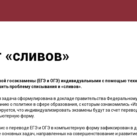
мика
Природа
Образование
Спорт
Культура
Lifestyle
 «сливов»
ной госэкзамены (ЕГЭ и ОГЭ) индивидуальными с помощью тех
шить проблему списывания и «сливов».
я задача сформулирована в докладе правительства Федеральном
анию о политике в сфере образования, с которым ознакомились «И
ируется, что индивидуализировать экзамены будут за счет перево
ьютерную форму.
зис о переводе ЕГЭ и ОГЭ в компьютерную форму зафиксирован в д
е основных задач, направленных на совершенствование и развити