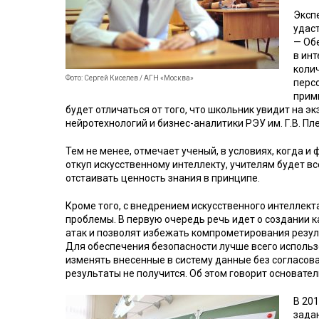
Эксп
удаст
— Об
в ин
коли
Фото: Сергей Киселев / АГН «Москва»
перс
прим
будет отличаться от того, что школьник увидит на э
нейротехнологий и бизнес-аналитики РЭУ им. Г.В. П
Тем не менее, отмечает ученый, в условиях, когда 
откуп искусственному интеллекту, учителям будет в
отстаивать ценность знания в принципе.
Кроме того, с внедрением искусственного интеллек
проблемы. В первую очередь речь идет о создании к
атак и позволят избежать компрометирования резул
Для обеспечения безопасности лучше всего использ
изменять внесенные в систему данные без согласова
результаты не получится. Об этом говорит основате
В 20
зада