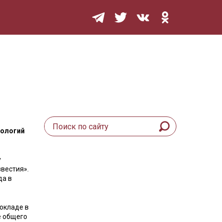
Мурзилка
нологий
у
звестия».
да в
окладе в
е общего