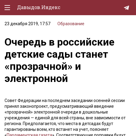
Давыдов.Индекс
23 декабря 2019, 17:57
Образование
Политическая жизнь
Очередь в российские
Экономика
детские сады станет
Природа
«прозрачной» и
Образование
электронной
Спорт
Культура
Совет Федерации на последнем заседании осенней сессии
Lifestyle
принял законопроект, предусматривающий введение
«прозрачной» электронной очереди в дошкольные
Мурзилка
учреждения — единой для всей страны, вне зависимости от
региона. Предполагается, что места в детсадах будут
гарантированы всем, кто встанет на учет, поясняет
«
Парламентская газета
». Соответствующие поправки будут