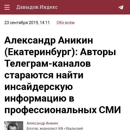
Давыдов.Индекс
23 сентября 2019, 14:11
Обо всём
Политическая жизнь
Александр Аникин
Экономика
(Екатеринбург): Авторы
Природа
Телеграм-каналов
Образование
стараются найти
Спорт
инсайдерскую
Культура
информацию в
Lifestyle
профессиональных СМИ
Мурзилка
Александр Аникин
Блогер, журналист ИА «Уральский