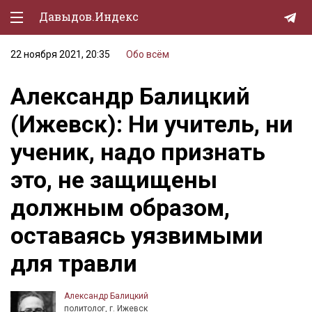
Давыдов.Индекс
22 ноября 2021, 20:35
Обо всём
Политическая жизнь
Александр Балицкий
Экономика
(Ижевск): Ни учитель, ни
Природа
ученик, надо признать
Образование
это, не защищены
Спорт
должным образом,
Культура
оставаясь уязвимыми
Lifestyle
для травли
Мурзилка
Александр Балицкий
политолог, г. Ижевск