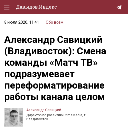
Давыдов.Индекс
8 июля 2020, 11:41
Обо всём
Политическая жизнь
Александр Савицкий
Экономика
(Владивосток): Смена
Природа
команды «Матч ТВ»
Образование
подразумевает
Спорт
переформатирование
Культура
работы канала целом
Lifestyle
Мурзилка
Александр Савицкий
Директор по развитию PrimaMedia, г.
Владивосток