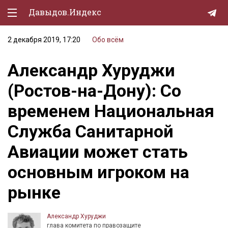
Давыдов.Индекс
2 декабря 2019, 17:20
Обо всём
Политическая жизнь
Александр Хуруджи
Экономика
(Ростов-на-Дону): Со
Природа
временем Национальная
Образование
Служба Санитарной
Спорт
Авиации может стать
Культура
основным игроком на
Lifestyle
рынке
Мурзилка
Александр Хуруджи
глава комитета по правозащите