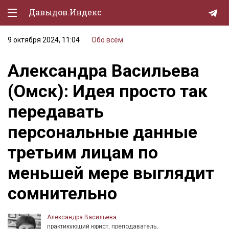
Давыдов.Индекс
9 октября 2024, 11:04
Обо всём
Политическая жизнь
Александра Васильева
Экономика
(Омск): Идея просто так
Природа
передавать
Образование
персональные данные
Спорт
третьим лицам по
Культура
меньшей мере выглядит
Lifestyle
сомнительно
Мурзилка
Александра Васильева
практикующий юрист, преподаватель,