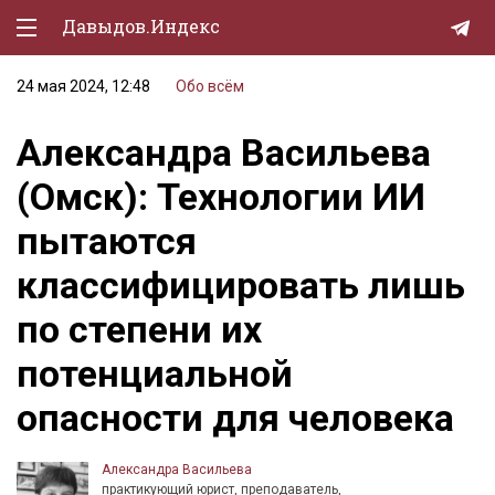
Давыдов.Индекс
24 мая 2024, 12:48
Обо всём
Политическая жизнь
Александра Васильева
Экономика
(Омск): Технологии ИИ
Природа
пытаются
Образование
классифицировать лишь
Спорт
по степени их
Культура
потенциальной
Lifestyle
опасности для человека
Мурзилка
Александра Васильева
практикующий юрист, преподаватель,