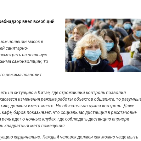
требнадзор ввел всеобщий
ном ношении масок в
ей санитарно-
посмотреть на реальную
ежима самоизоляции, то
ого режима позволит
треть на ситуацию в Китае, где строжайший контроль позволил
 касается изменения режима работы объектов общепита, то разумны
ытию, должны иметь место. Но обязательно нужен контроль. Даже
кафе, баров показывает, что социальная дистанция в расстановке
а речь идет о ночных клубах, где соблюдать дистанцию априори
дин квадратный метр помещения.
туацию кардинально. Каждый человек должен как можно чаще мыть