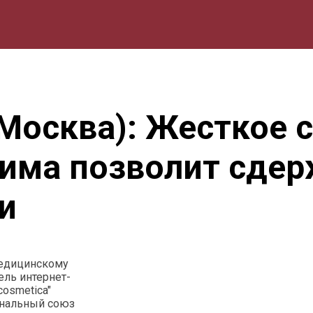
мика
Природа
Образование
Спорт
Культура
Lifestyle
(Москва): Жесткое
има позволит сдер
и
медицинскому
ель интернет-
osmetica"
ональный союз