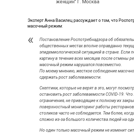
женщин" Г. Москва
Эксперт Анна Василец рассуждает о том, что Роспо
масочный режим:
Постановление Роспотребнадзора об обязатель
общественных местах вполне оправданно текущ
эпидемиологической ситуацией в стране. Если 
картину в течение всех месяцев после отмены р
масочный режим нарушался повсеместно.
По моему мнению, жесткое соблюдение масочн
сдержать рост заболеваемости.
Скептики, которые не верят в это, могут посмо
остановить рост заболеваемости COVID-19. Что
ограничения, не приводящие к полному их закр
поверхностный мониторинг работы ресторанов, 
столиков часто не соблюдается. Тем более, когд
сложно из-за большого количества людей на о
Но один только масочный режим не изменит си