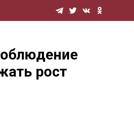
Мурзилка
 соблюдение
жать рост