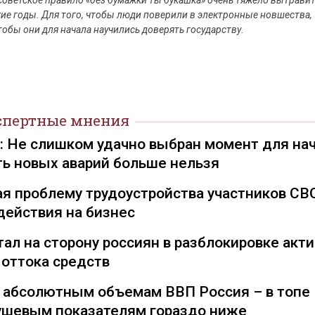
советское правило «без бумажки ты букашка» очень тяжело вытрави
ские годы. Для того, чтобы люди поверили в электронные новшества,
чтобы они для начала научились доверять государству.
спертные мнения
): Не слишком удачно выбран момент для на
ть новых аварий больше нельзя
я проблему трудоустройства участников СВ
действия на бизнес
ал на сторону россиян в разблокировке акти
 оттока средств
о абсолютным объемам ВВП Россия – в топе
душевым показателям гораздо ниже