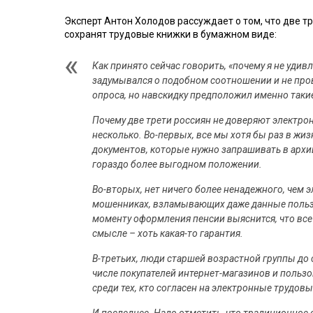
Эксперт Антон Холодов рассуждает о том, что две 
сохранят трудовые книжки в бумажном виде:
Как принято сейчас говорить, «почему я не удив
задумывался о подобном соотношении и не пров
опроса, но навскидку предположил именно таки
Почему две трети россиян не доверяют электро
несколько. Во-первых, все мы хотя бы раз в жи
документов, которые нужно запрашивать в архи
гораздо более выгодном положении.
Во-вторых, нет ничего более ненадежного, чем 
мошенниках, взламывающих даже данные пользов
моменту оформления пенсии выяснится, что все
смысле – хоть какая-то гарантия.
В-третьих, люди старшей возрастной группы до
числе покупателей интернет-магазинов и пользо
среди тех, кто согласен на электронные трудовы