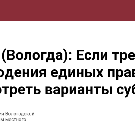
мика
Природа
Образование
Спорт
Культура
Lifestyle
(Вологда): Если тр
юдения единых пра
отреть варианты с
ия Вологодской
ам местного