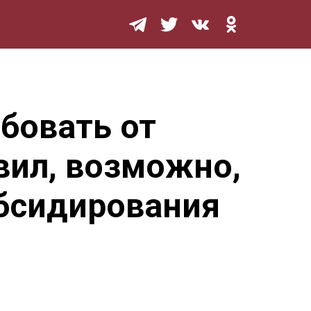
Мурзилка
ебовать от
вил, возможно,
убсидирования