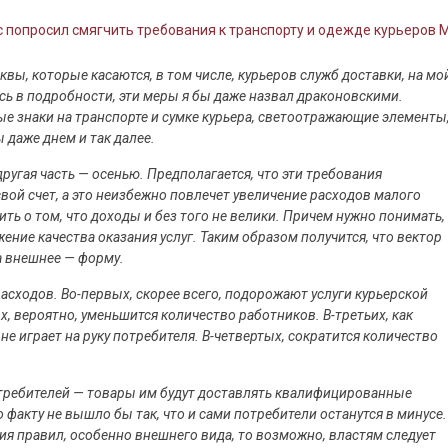
с попросил смягчить требования к транспорту и одежде курьеров 
ы, которые касаются, в том числе, курьеров служб доставки, на мо
сь в подробности, эти меры я бы даже назвал драконовскими.
ые знаки на транспорте и сумке курьера, светоотражающие элементы
даже днем и так далее.
другая часть — осенью. Предполагается, что эти требования
вой счет, а это неизбежно повлечет увеличение расходов малого
ть о том, что доходы и без того не велики. Причем нужно понимать,
ение качества оказания услуг. Таким образом получится, что вектор
на внешнее — форму.
расходов. Во-первых, скорее всего, подорожают услуги курьерской
х, вероятно, уменьшится количество работников. В-третьих, как
 не играет на руку потребителя. В-четвертых, сократится количество
отребителей — товары им будут доставлять квалифицированные
факту не вышло бы так, что и сами потребители останутся в минусе.
ия правил, особенно внешнего вида, то возможно, властям следует