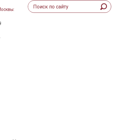
Москвы:
й
,