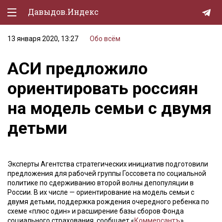
Давыдов.Индекс
13 января 2020, 13:27
Обо всём
Политическая жизнь
АСИ предложило
Экономика
ориентировать россиян
Природа
на модель семьи с двумя
Образование
детьми
Спорт
Культура
Эксперты Агентства стратегических инициатив подготовили
Lifestyle
предложения для рабочей группы Госсовета по социальной
политике по сдерживанию второй волны депопуляции в
Мурзилка
России. В их числе — ориентирование на модель семьи с
двумя детьми, поддержка рождения очередного ребенка по
схеме «плюс один» и расширение базы сборов Фонда
социального страхования, сообщает «
Коммерсантъ
».