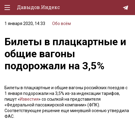
Давыдов.Индекс
1 января 2020, 14:33
Обо всём
Политическая жизнь
Билеты в плацкартные и
Экономика
общие вагоны
Природа
подорожали на 3,5%
Образование
Спорт
Билеты в плацкартные и общие вагоны российских поездов с
Культура
1 января подорожали на 3,5% из-за индексации тарифов,
пишут «
Известия
» со ссылкой на представителя
Lifestyle
«Федеральной пассажирской компании» (ФПК).
Соответствующее решение еще минувшей осенью утвердила
Мурзилка
ФАС.