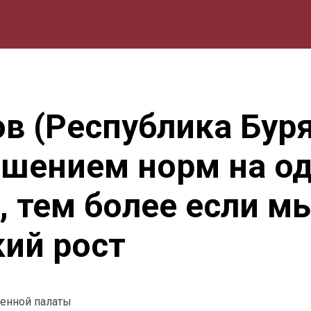
мика
Природа
Образование
Спорт
Культура
Lifestyle
в (Республика Буря
шением норм на од
о, тем более если 
ий рост
венной палаты