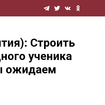
Мурзилка
тия): Строить
ного ученика
мы ожидаем