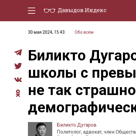
Давыдов.Индекс
Политическая жизнь
Эконо
30 мая 2024, 15:43
Обо всём
Биликто Дугаро
школы с превы
не так страшн
демографическ
Биликто Дугаров
Политолог, адвокат, член Общест