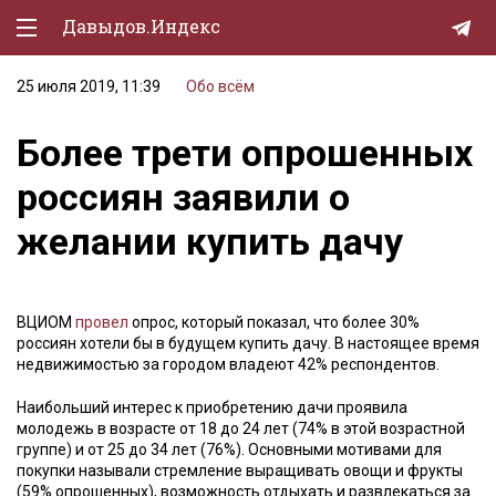
Давыдов.Индекс
25 июля 2019, 11:39
Обо всём
Политическая жизнь
Более трети опрошенных
Экономика
россиян заявили о
Природа
желании купить дачу
Образование
Спорт
ВЦИОМ
провел
опрос, который показал, что более 30%
Культура
россиян хотели бы в будущем купить дачу. В настоящее время
недвижимостью за городом владеют 42% респондентов.
Lifestyle
Наибольший интерес к приобретению дачи проявила
Мурзилка
молодежь в возрасте от 18 до 24 лет (74% в этой возрастной
группе) и от 25 до 34 лет (76%). Основными мотивами для
покупки называли стремление выращивать овощи и фрукты
(59% опрошенных), возможность отдыхать и развлекаться за