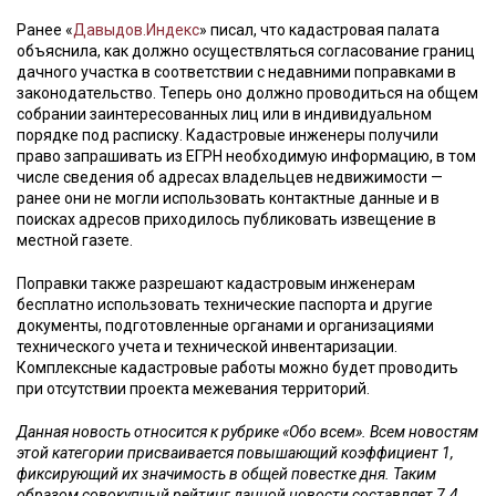
Ранее «
Давыдов.Индекс
» писал, что кадастровая палата
объяснила, как должно осуществляться согласование границ
дачного участка в соответствии с недавними поправками в
законодательство. Теперь оно должно проводиться на общем
собрании заинтересованных лиц или в индивидуальном
порядке под расписку. Кадастровые инженеры получили
право запрашивать из ЕГРН необходимую информацию, в том
числе сведения об адресах владельцев недвижимости —
ранее они не могли использовать контактные данные и в
поисках адресов приходилось публиковать извещение в
местной газете.
Поправки также разрешают кадастровым инженерам
бесплатно использовать технические паспорта и другие
документы, подготовленные органами и организациями
технического учета и технической инвентаризации.
Комплексные кадастровые работы можно будет проводить
при отсутствии проекта межевания территорий.
Данная новость относится к рубрике «Обо всем». Всем новостям
этой категории присваивается повышающий коэффициент 1,
фиксирующий их значимость в общей повестке дня. Таким
образом совокупный рейтинг данной новости составляет 7.4