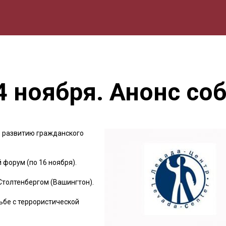
мика
Природа
Образование
Спорт
Культура
Lifestyle
4 ноября. Анонс со
о развитию гражданского
 форум (по 16 ноября).
Столтенбергом (Вашингтон).
ьбе с террористической