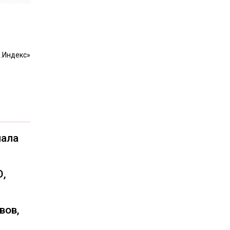
.Индекс»
чала
О,
вов,