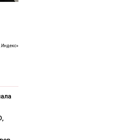
.Индекс»
чала
О,