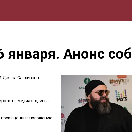
мика
Природа
Образование
Спорт
Культура
Lifestyle
6 января. Анонс со
А Джона Салливана.
нкротстве медиахолдинга
Н, посвященные положению