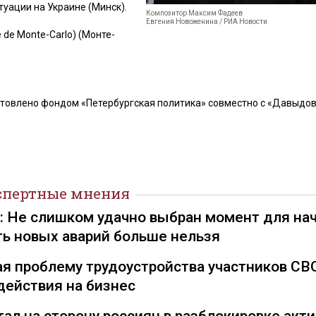
уации на Украине (Минск).
Композитор Максим Фадеев
Евгения Новоженина / РИА Новости
de Мonte-Carlo) (Монте-
товлено фондом «Петербургская политика» совместно с «Давыдов
спертные мнения
): Не слишком удачно выбран момент для на
ть новых аварий больше нельзя
я проблему трудоустройства участников СВ
действия на бизнес