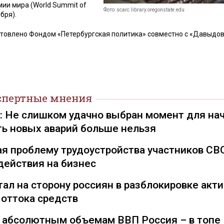
ии мира (World Summit of
Фото: scarc.library.oregonstate.edu
бря).
товлено Фондом «Петербургская политика» совместно с «Давыдов
спертные мнения
): Не слишком удачно выбран момент для на
ть новых аварий больше нельзя
я проблему трудоустройства участников СВ
действия на бизнес
ал на сторону россиян в разблокировке акти
 оттока средств
о абсолютным объемам ВВП Россия – в топе