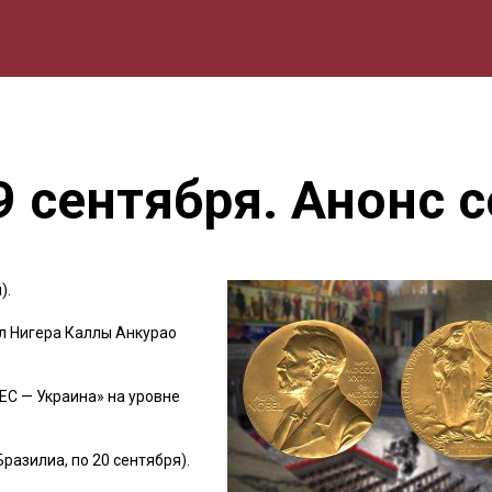
мика
Природа
Образование
Спорт
Культура
Lifestyle
9 сентября. Анонс 
).
л Нигера Каллы Анкурао
 ЕС — Украина» на уровне
разилиа, по 20 сентября).