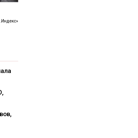
.Индекс»
чала
О,
вов,