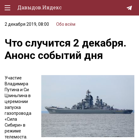
Давыдов.Индекс
2 декабря 2019, 08:00
Обо всём
Политическая жизнь
Что случится 2 декабря.
Экономика
Анонс событий дня
Природа
Образование
Участие
Спорт
Владимира
Путина и Си
Культура
Цзиньпина в
церемонии
Lifestyle
запуска
газопровода
Мурзилка
«Сила
Сибири» в
режиме
телемоста.