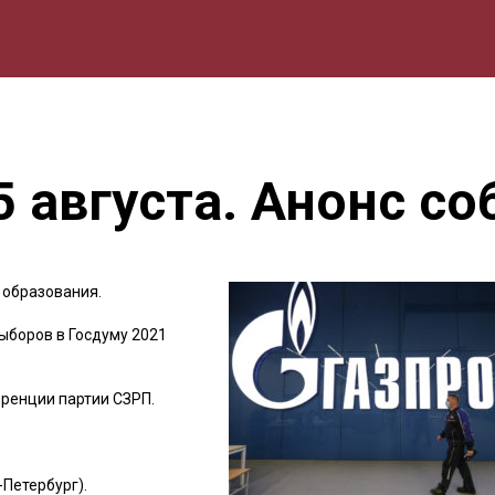
мика
Природа
Образование
Спорт
Культура
Lifestyle
5 августа. Анонс с
 образования.
ыборов в Госдуму 2021
ренции партии СЗРП.
Петербург).