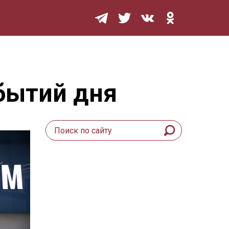
Мурзилка
обытий дня