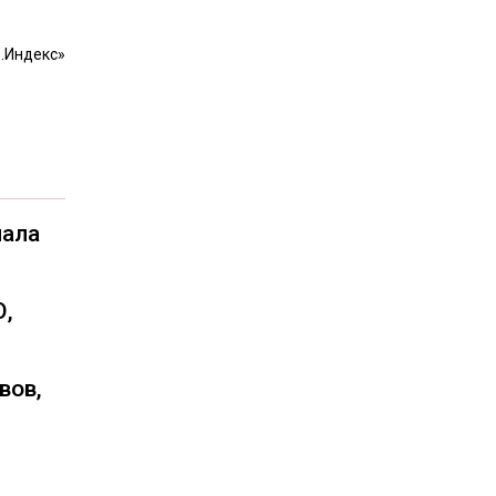
.Индекс»
чала
О,
вов,