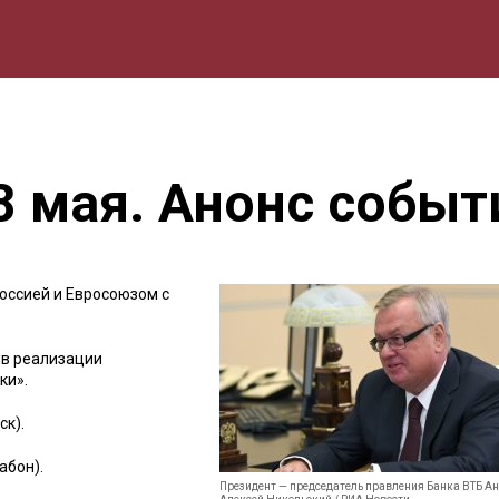
мика
Природа
Образование
Спорт
Культура
Lifestyle
8 мая. Анонс событ
оссией и Евросоюзом с
ь в реализации
ки».
ск).
абон).
Президент — председатель правления Банка ВТБ Ан