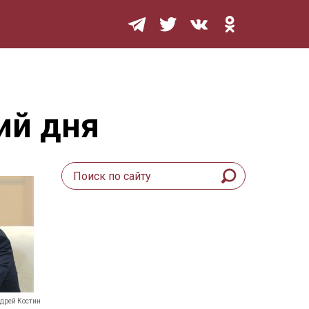
Мурзилка
ий дня
дрей Костин