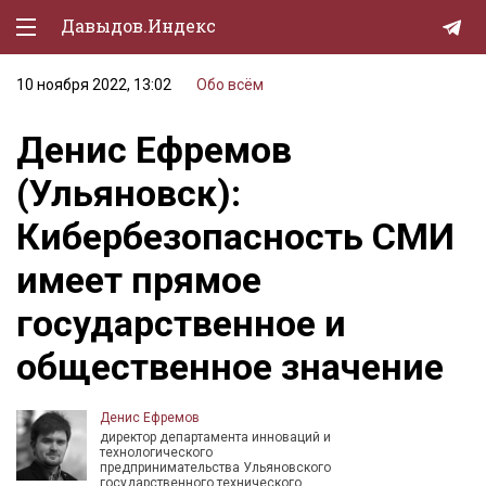
Давыдов.Индекс
10 ноября 2022, 13:02
Обо всём
Политическая жизнь
Денис Ефремов
Экономика
(Ульяновск):
Природа
Кибербезопасность СМИ
Образование
имеет прямое
Спорт
государственное и
Культура
общественное значение
Lifestyle
Мурзилка
Денис Ефремов
директор департамента инноваций и
технологического
предпринимательства Ульяновского
государственного технического