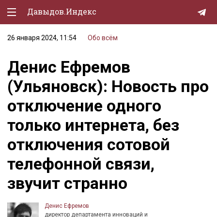
Давыдов.Индекс
26 января 2024, 11:54
Обо всём
Политическая жизнь
Денис Ефремов
Экономика
(Ульяновск): Новость про
Природа
отключение одного
Образование
только интернета, без
Спорт
отключения сотовой
Культура
телефонной связи,
Lifestyle
звучит странно
Мурзилка
Денис Ефремов
директор департамента инноваций и