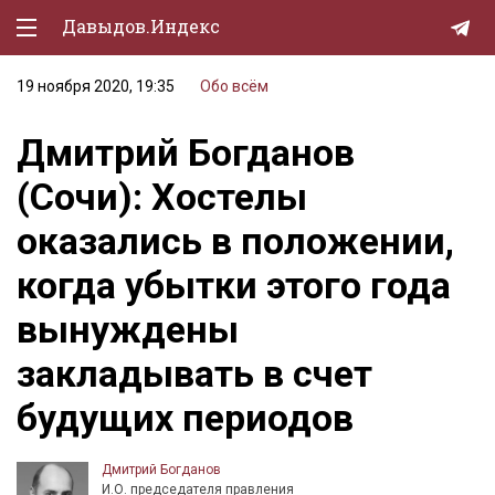
Давыдов.Индекс
19 ноября 2020, 19:35
Обо всём
Политическая жизнь
Дмитрий Богданов
Экономика
(Сочи): Хостелы
Природа
оказались в положении,
Образование
когда убытки этого года
Спорт
вынуждены
Культура
закладывать в счет
Lifestyle
будущих периодов
Мурзилка
Дмитрий Богданов
И.О. председателя правления