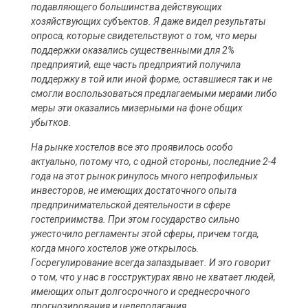
подавляющего большинства действующих
хозяйствующих субъектов. Я даже видел результаты
опроса, которые свидетельствуют о том, что меры
поддержки оказались существенными для 2%
предприятий, еще часть предприятий получила
поддержку в той или иной форме, оставшиеся так и не
смогли воспользоваться предлагаемыми мерами либо
меры эти оказались мизерными на фоне общих
убытков.
На рынке хостелов все это проявилось особо
актуально, потому что, с одной стороны, последние 2-4
года на этот рынок ринулось много непрофильных
инвесторов, не имеющих достаточного опыта
предпринимательской деятельности в сфере
гостеприимства. При этом государство сильно
ужесточило регламенты этой сферы, причем тогда,
когда много хостелов уже открылось.
Госрегулирование всегда запаздывает. И это говорит
о том, что у нас в госструктурах явно не хватает людей,
имеющих опыт долгосрочного и среднесрочного
прогнозирования и целеполагания.