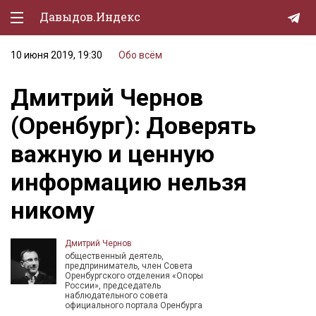
Давыдов.Индекс
10 июня 2019, 19:30
Обо всём
Политическая жизнь
Дмитрий Чернов
Экономика
(Оренбург): Доверять
Природа
важную и ценную
Образование
информацию нельзя
Спорт
никому
Культура
Lifestyle
Дмитрий Чернов
общественный деятель,
Мурзилка
предприниматель, член Совета
Оренбургского отделения «Опоры
России», председатель
наблюдательного совета
официального портала Оренбурга