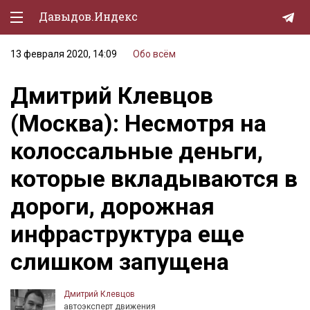
Давыдов.Индекс
13 февраля 2020, 14:09
Обо всём
Политическая жизнь
Дмитрий Клевцов
Экономика
(Москва): Несмотря на
Природа
колоссальные деньги,
Образование
которые вкладываются в
Спорт
дороги, дорожная
Культура
инфраструктура еще
Lifestyle
слишком запущена
Мурзилка
Дмитрий Клевцов
автоэксперт движения