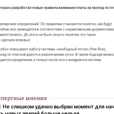
нтранс разработал новые правила взимания платы за проезд по п
улировке определений. По правилам становится понятно, как будут
ейчас все приводится в соответствие с нормативными документами
етствовать. До этого не было ясного понятия, что такое
о сделали впервые.
обно описывают работу системы «свободный поток» (free flow),
езд по платной дороге в разное время суток. В таком подходе можн
дятся определения, а только после этого внедряется система
спертные мнения
): Не слишком удачно выбран момент для на
ть новых аварий больше нельзя