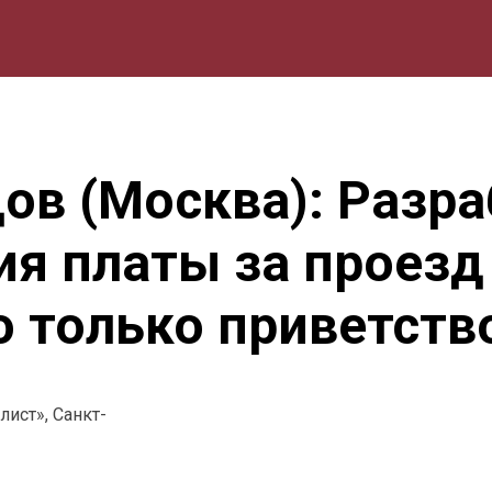
мика
Природа
Образование
Спорт
Культура
Lifestyle
ов (Москва): Разра
ия платы за проезд
 только приветств
ист», Санкт-