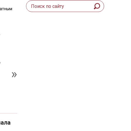
латным
,
о
чала