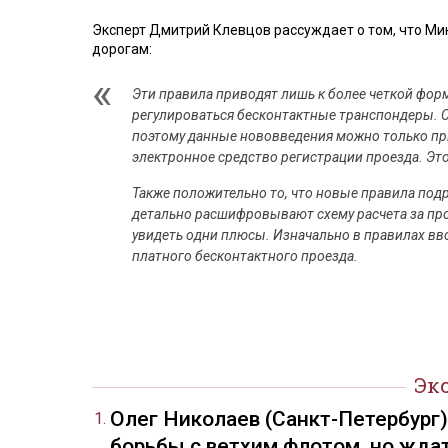
Эксперт Дмитрий Клевцов рассуждает о том, что Ми
дорогам:
Эти правила приводят лишь к более четкой форм
регулироваться бесконтактные транспондеры. С
поэтому данные нововведения можно только прив
электронное средство регистрации проезда. Эт
Также положительно то, что новые правила подр
детально расшифровывают схему расчета за про
увидеть одни плюсы. Изначально в правилах вво
платного бесконтактного проезда.
Эк
Олег Николаев (Санкт-Петербург
борьбы с ветхим флотом, но жда