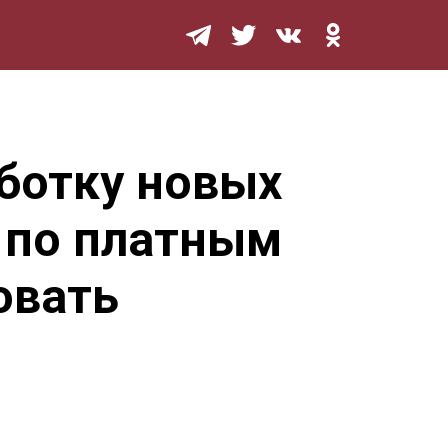
Мурзилка
ботку новых
 по платным
овать