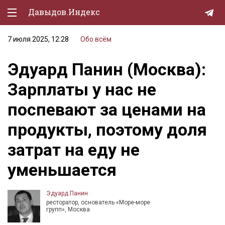
Давыдов.Индекс
7 июля 2025, 12:28
Обо всём
Политическая жизнь
Эдуард Панин (Москва):
Экономика
Зарплаты у нас не
Природа
поспевают за ценами на
Образование
продукты, поэтому доля
Спорт
затрат на еду не
Культура
уменьшается
Lifestyle
Мурзилка
Эдуард Панин
ресторатор, основатель «Море-море
групп», Москва