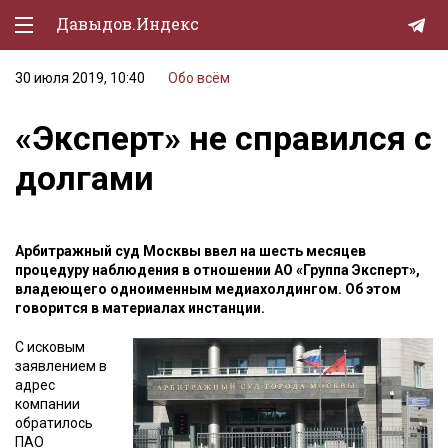
Давыдов.Индекс
30 июля 2019, 10:40
Обо всём
Политическая жизнь
«Эксперт» не справился с
Экономика
долгами
Природа
Образование
Арбитражный суд Москвы ввел на шесть месяцев
Спорт
процедуру наблюдения в отношении АО «Группа Эксперт»,
владеющего одноименным медиахолдингом. Об этом
Культура
говорится в материалах инстанции.
Lifestyle
С исковым
заявлением в
Мурзилка
адрес
компании
обратилось
ПАО