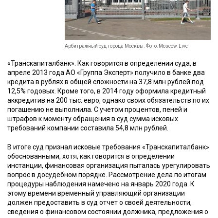
Арбитражный суд города Москвы. Фото: Moscow-Live
«Транскапиталбанк». Как говорится в определении суда, в
апреле 2013 года АО «Группа Эксперт» получило в банке два
кредита в рублях в общей сложности на 37,8 млн рублей под
12,5% годовых. Кроме того, в 2014 году оформила кредитный
аккредитив на 200 тыс. евро, однако своих обязательств по их
погашению не выполнила. С учетом процентов, пеней и
штрафов к моменту обращения в суд сумма исковых
требований компании составила 54,8 млн рублей.
В итоге суд признал исковые требования «Транскапиталбанк»
обоснованными, хотя, как говорится в определении
инстанции, финансовая организация пыталась урегулировать
вопрос в досудебном порядке. Рассмотрение дела по итогам
процедуры наблюдения намечено на январь 2020 года. К
этому времени временный управляющий организации
должен предоставить в суд отчет о своей деятельности,
сведения о финансовом состоянии должника, предложения о