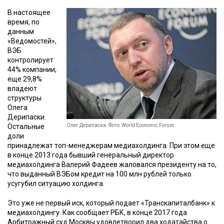
В настоящее
время, по
данным
«Ведомостей»,
ВЭБ
контролирует
44% компании,
еще 29,8%
владеют
структуры
Олега
Дерипаски.
Остальные
Олег Дерипаска. Фото: World Economic Forum
доли
принадлежат топ-менеджерам медиахолдинга. При этом еще
в конце 2013 года бывший генеральный директор
медиахолдинга Валерий Фадеев жаловался президенту на то,
что выданный ВЭБом кредит на 100 млн рублей только
усугубил ситуацию холдинга.
Это уже не первый иск, который подает «Транскапиталбанк» к
медиахолдингу. Как сообщает РБК, в конце 2017 года
Арбитражный суд Москвы удовлетворил два ходатайства о