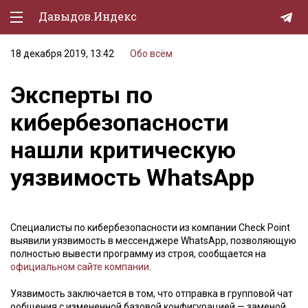
Давыдов.Индекс
18 декабря 2019, 13:42
Обо всём
Политическая жизнь
Эксперты по
Экономика
кибербезопасности
Природа
нашли критическую
Образование
уязвимость WhatsApp
Спорт
Культура
Специалисты по кибербезопасности из компании Check Point
Lifestyle
выявили уязвимость в мессенджере WhatsApp, позволяющую
полностью вывести программу из строя, сообщается на
Мурзилка
официальном сайте компании
.
Уязвимость заключается в том, что отправка в групповой чат
ообщения с измененной базовой конфигурацией — заменой