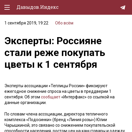
Давыдов.Индекс
1 сентября 2019, 19:22
Обо всём
Политическая жизнь
Эксперты: Россияне
Экономика
стали реже покупать
Природа
цветы к 1 сентября
Образование
Спорт
Эксперты ассоциации «Теплицы России» фиксируют
Культура
ежегодное снижение спроса на цветы в преддверии 1
сентября. Об этом
сообщает
«Интерфакс» со ссылкой на
Lifestyle
данные организации.
Мурзилка
По словам члена ассоциации, директора тепличного
комплекса «Подосинки» (бренд «Линия розы») Юлии
Чарышкиной, это связано со снижением покупательской
способности населения, ростом цен на канцтовары и одежду