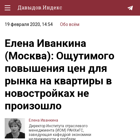
Давыдов.Индекс
19 февраля 2020, 14:54
Обо всём
Политическая жизнь
Елена Иванкина
Экономика
(Москва): Ощутимого
Природа
повышения цен для
Образование
рынка на квартиры в
Спорт
новостройках не
Культура
произошло
Lifestyle
Мурзилка
Елена Иванкина
Директор Института отраслевого
менеджмента (ИОМ) РАНХиГС,
заведующая кафедрой экономики
недвижимости и проблем