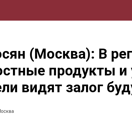
мика
Природа
Образование
Спорт
Культура
Lifestyle
ян (Москва): В ре
остные продукты и 
ли видят залог буд
Москва