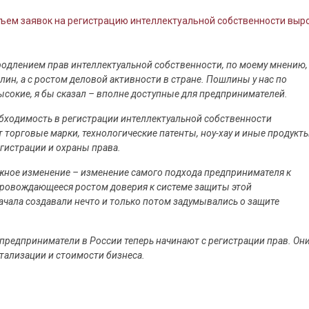
ъем заявок на регистрацию интеллектуальной собственности вырос
продлением прав интеллектуальной собственности, по моему мнению,
ин, а с ростом деловой активности в стране. Пошлины у нас по
ысокие, я бы сказал – вполне доступные для предпринимателей.
обходимость в регистрации интеллектуальной собственности
 торговые марки, технологические патенты, ноу-хау и иные продукт
гистрации и охраны права.
жное изменение – изменение самого подхода предпринимателя к
провождающееся ростом доверия к системе защиты этой
ачала создавали нечто и только потом задумывались о защите
 предприниматели в России теперь начинают с регистрации прав. Он
итализации и стоимости бизнеса.