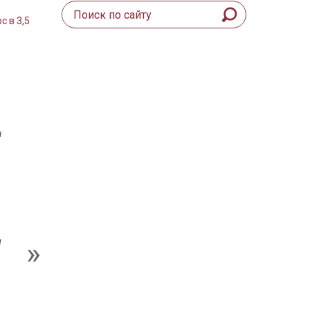
 в 3,5
ы
и