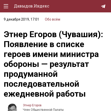
Давыдов.Индекс
9 декабря 2019, 17:01
Обо всём
Политическая жизнь
Этнер Егоров (Чувашия):
Экономика
Появление в списке
Природа
героев имени министра
Образование
обороны — результат
Спорт
продуманной
Культура
последовательной
Lifestyle
ежедневной работы
Мурзилка
Этнер Егоров
Член Общественной Палаты