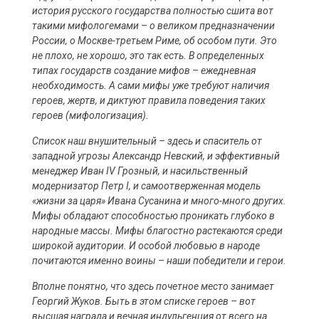
история русского государства полностью сшита вот
такими мифологемами – о великом предназначении
России, о Москве-третьем Риме, об особом пути. Это
не плохо, не хорошо, это так есть. В определенных
типах государств создание мифов – ежедневная
необходимость. А сами мифы уже требуют наличия
героев, жертв, и диктуют правила поведения таких
героев (мифологизация).
Список наш внушительный – здесь и спаситель от
западной угрозы Александр Невский, и эффективный
менеджер Иван IV Грозный, и насильственный
модернизатор Петр I, и самоотверженная модель
«жизни за царя» Ивана Сусанина и много-много других.
Мифы обладают способностью проникать глубоко в
народные массы. Мифы благостно растекаются среди
широкой аудитории. И особой любовью в народе
почитаются именно воины – наши победители и герои.
Вполне понятно, что здесь почетное место занимает
Георгий Жуков. Быть в этом списке героев – вот
высшая награда и вечная индульгенция от всего на