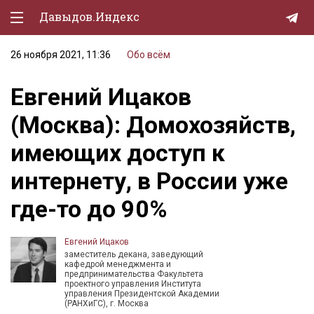
Давыдов.Индекс
26 ноября 2021, 11:36
Обо всём
Политическая жизнь
Евгений Ицаков
Экономика
(Москва): Домохозяйств,
Природа
имеющих доступ к
Образование
интернету, в России уже
Спорт
где-то до 90%
Культура
Lifestyle
Евгений Ицаков
заместитель декана, заведующий
Мурзилка
кафедрой менеджмента и
предпринимательства Факультета
проектного управления Института
управления Президентской Академии
(РАНХиГС), г. Москва