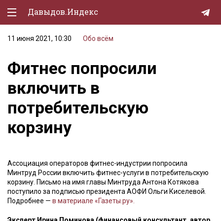
Давыдов.Индекс
11 июня 2021, 10:30
Обо всём
Политическая жизнь
Фитнес попросили
Экономика
включить в
Природа
потребительскую
Образование
корзину
Спорт
Культура
Ассоциация операторов фитнес-индустрии попросила
Lifestyle
Минтруд России включить фитнес-услуги в потребительскую
корзину. Письмо на имя главы Минтруда Антона Котякова
Мурзилка
поступило за подписью президента АОФИ Ольги Киселевой.
Подробнее —
в материале «Газеты.ру».
Эксперт Ирина Поминова (финансовый консультант, автор