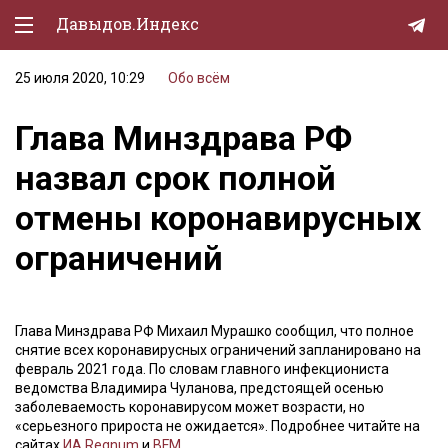
Давыдов.Индекс
25 июля 2020, 10:29
Обо всём
Политическая жизнь
Глава Минздрава РФ
Экономика
назвал срок полной
Природа
отмены коронавирусных
Образование
ограничений
Спорт
Культура
Глава Минздрава РФ Михаил Мурашко сообщил, что полное
Lifestyle
снятие всех коронавирусных ограничений запланировано на
февраль 2021 года. По словам главного инфекциониста
Мурзилка
ведомства Владимира Чуланова, предстоящей осенью
заболеваемость коронавирусом может возрасти, но
«серьезного прироста не ожидается». Подробнее читайте на
сайтах
ИА Regnum
и
BFM
.