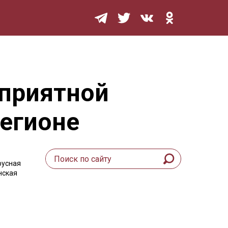
Мурзилка
оприятной
регионе
русная
нская