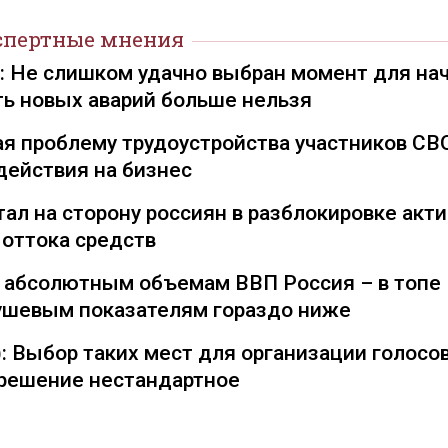
спертные мнения
): Не слишком удачно выбран момент для на
ть новых аварий больше нельзя
я проблему трудоустройства участников СВ
действия на бизнес
ал на сторону россиян в разблокировке акти
 оттока средств
о абсолютным объемам ВВП Россия – в топе
душевым показателям гораздо ниже
: Выбор таких мест для организации голосо
— решение нестандартное