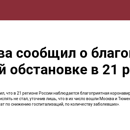
мика
Природа
Образование
Спорт
Культура
Lifestyle
ва сообщил о благ
 обстановке в 21 
, что в 21 регионе России наблюдается благоприятная коронави
слять не стал, уточнив лишь, что в их число вошли Москва и Тюме
ьтат по снижению госпитализаций, по количеству заболевших».