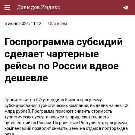
Давыдов.Индекс
6 июня 2021, 11:12
Обо всём
Политическая жизнь
Госпрограмма субсидий
Экономика
сделает чартерные
Природа
рейсы по России вдвое
Образование
дешевле
Спорт
Культура
Правительство РФ утвердило 5 июня программу
Lifestyle
субсидирования туристических компаний, выделив на нее 1,2
млрд рублей. Программа поможет снизить стоимость
Мурзилка
туристических услуг и повысить привлекательность
путешествий по России. По расчетам Ростуризма, программа
компенсаций позволит снизить цены на отдых в полтора-два
раза.