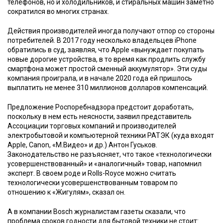
телефонов, но и холодильников, и стиральных машин заметно
сократился во многих странах.
Действия производителей иногда получают отпор со стороны
потребителей. В 2017 году несколько владельцев iPhone
обратились в суд, заявляя, что Apple «вынуждает покупать
новые дорогие устройства, в то время как продлить службу
смартфона может простой сменный аккумулятор». Эти суды
компания проиграла, и в начале 2020 года ей пришлось
выплатить не менее 310 миллионов долларов компенсаций.
Предложение Роспоребнадзора предстоит доработать,
поскольку в нем есть неясности, заявил представитель
Ассоциации торговых компаний и производителей
электробытовой и компьютерной техники РАТЭК (куда входят
Apple, Canon, «М.Видео» и др.) Антон Гуськов.
Законодательство не разъясняет, что такое «технологически
усовершенствованный» и «аналогичный» товар, напомнил
эксперт. В своем роде и Rolls-Royce можно считать
технологически усовершенствованным товаром по
отношению к «Жигулям», сказал он.
А в компании Bosch журналистам газеты сказали, что
проблема сроков годности для бытовой техники не стоит: