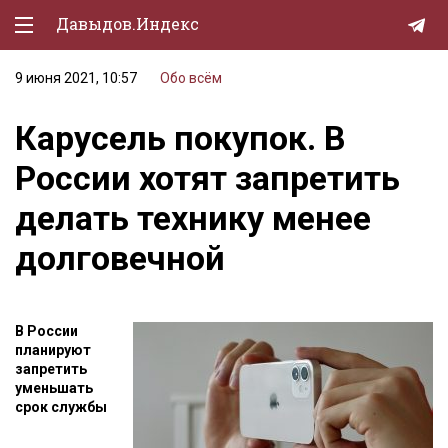
Давыдов.Индекс
9 июня 2021, 10:57
Обо всём
Политическая жизнь
Карусель покупок. В
Экономика
России хотят запретить
Природа
делать технику менее
Образование
долговечной
Спорт
Культура
В России
Lifestyle
планируют
запретить
Мурзилка
уменьшать
срок службы