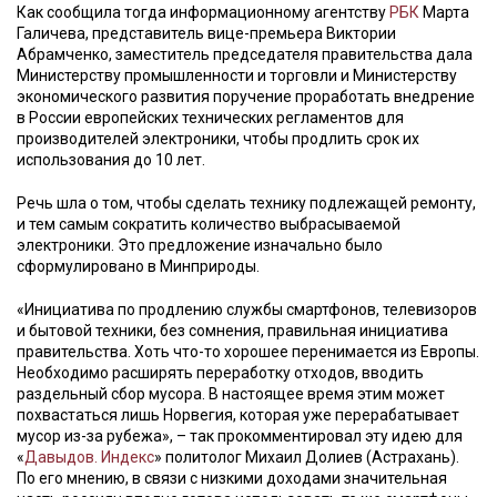
Как сообщила тогда информационному агентству
РБК
Марта
Галичева, представитель вице-премьера Виктории
Абрамченко, заместитель председателя правительства дала
Министерству промышленности и торговли и Министерству
экономического развития поручение проработать внедрение
в России европейских технических регламентов для
производителей электроники, чтобы продлить срок их
использования до 10 лет.
Речь шла о том, чтобы сделать технику подлежащей ремонту,
и тем самым сократить количество выбрасываемой
электроники. Это предложение изначально было
сформулировано в Минприроды.
«Инициатива по продлению службы смартфонов, телевизоров
и бытовой техники, без сомнения, правильная инициатива
правительства. Хоть что-то хорошее перенимается из Европы.
Необходимо расширять переработку отходов, вводить
раздельный сбор мусора. В настоящее время этим может
похвастаться лишь Норвегия, которая уже перерабатывает
мусор из-за рубежа», – так прокомментировал эту идею для
«
Давыдов. Индекс
» политолог Михаил Долиев (Астрахань).
По его мнению, в связи с низкими доходами значительная