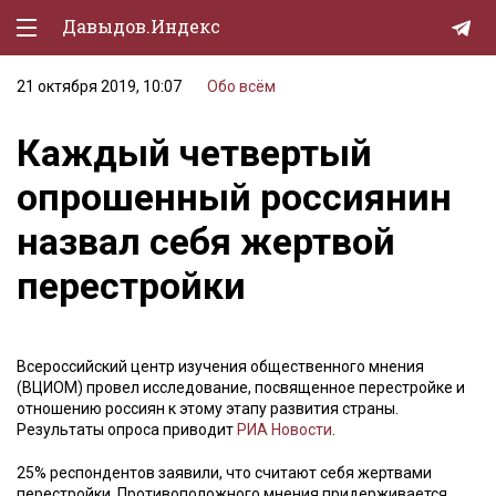
Давыдов.Индекс
21 октября 2019, 10:07
Обо всём
Политическая жизнь
Каждый четвертый
Экономика
опрошенный россиянин
Природа
назвал себя жертвой
Образование
перестройки
Спорт
Культура
Всероссийский центр изучения общественного мнения
Lifestyle
(ВЦИОМ) провел исследование, посвященное перестройке и
отношению россиян к этому этапу развития страны.
Мурзилка
Результаты опроса приводит
РИА Новости
.
25% респондентов заявили, что считают себя жертвами
перестройки. Противоположного мнения придерживается