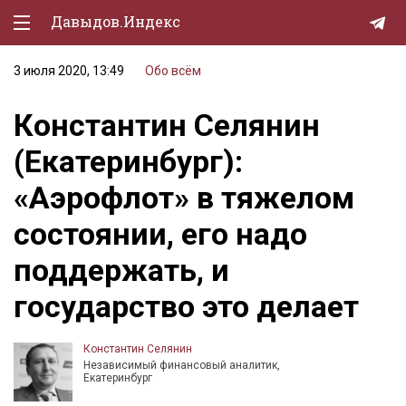
Давыдов.Индекс
3 июля 2020, 13:49
Обо всём
Политическая жизнь
Константин Селянин
Экономика
(Екатеринбург):
Природа
«Аэрофлот» в тяжелом
Образование
состоянии, его надо
Спорт
поддержать, и
Культура
государство это делает
Lifestyle
Мурзилка
Константин Селянин
Независимый финансовый аналитик,
Екатеринбург