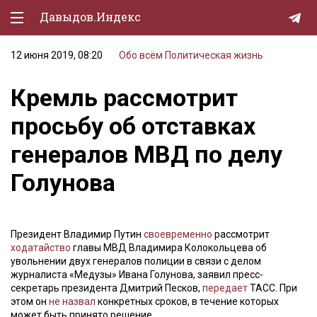
Давыдов.Индекс
12 июня 2019, 08:20
Обо всём
Политическая жизнь
Политическая жизнь
Кремль рассмотрит
Экономика
просьбу об отставках
Природа
генералов МВД по делу
Образование
Голунова
Спорт
Культура
Президент Владимир Путин
своевременно
рассмотрит
Lifestyle
ходатайство
главы МВД Владимира Колокольцева об
увольнении двух генералов полиции в связи с делом
Мурзилка
журналиста «Медузы» Ивана Голунова, заявил пресс-
секретарь президента Дмитрий Песков,
передает
ТАСС. При
этом он
не назвал
конкретных сроков, в течение которых
может быть принято решение.