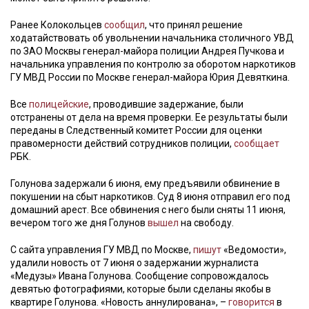
Ранее Колокольцев
сообщил
, что принял решение
ходатайствовать об увольнении начальника столичного УВД
по ЗАО Москвы генерал-майора полиции Андрея Пучкова и
начальника управления по контролю за оборотом наркотиков
ГУ МВД России по Москве генерал-майора Юрия Девяткина.
Все
полицейские
, проводившие задержание, были
отстранены от дела на время проверки. Ее результаты были
переданы в Следственный комитет России для оценки
правомерности действий сотрудников полиции,
сообщает
РБК.
Голунова задержали 6 июня, ему предъявили обвинение в
покушении на сбыт наркотиков. Суд 8 июня отправил его под
домашний арест. Все обвинения с него были сняты 11 июня,
вечером того же дня Голунов
вышел
на свободу.
С сайта управления ГУ МВД по Москве,
пишут
«Ведомости»,
удалили новость от 7 июня о задержании журналиста
«Медузы» Ивана Голунова. Сообщение сопровождалось
девятью фотографиями, которые были сделаны якобы в
квартире Голунова. «Новость аннулирована», –
говорится
в