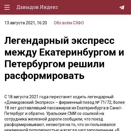
Давыдов.Индекс
13 августа 2021, 16:20
Обо всём
СЗФО
Политическая жизнь
Легендарный экспресс
Экономика
между Екатеринбургом и
Природа
Петербургом решили
Образование
расформировать
Спорт
Культура
С 18 августа 2021 года перестанет ходить легендарный
Lifestyle
«Демидовский Экспресс» − фирменный поезд № 71/72, более
18 лет доставлявший пассажиров из Екатеринбурга в Санкт-
Мурзилка
Петербург и обратно. Уральские СМИ со ссылкой на
сотрудника железной дороги сообщили, что поезд
расформировывают, несмотря на то, что он пользовался
неизменной популярностью и всегда шел заполненным. «В