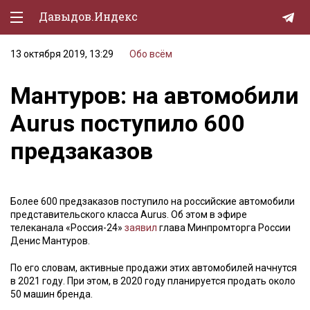
Давыдов.Индекс
13 октября 2019, 13:29
Обо всём
Политическая жизнь
Мантуров: на автомобили
Экономика
Aurus поступило 600
Природа
предзаказов
Образование
Спорт
Более 600 предзаказов поступило на российские автомобили
Культура
представительского класса Aurus. Об этом в эфире
телеканала «Россия-24»
заявил
глава Минпромторга России
Lifestyle
Денис Мантуров.
Мурзилка
По его словам, активные продажи этих автомобилей начнутся
в 2021 году. При этом, в 2020 году планируется продать около
50 машин бренда.