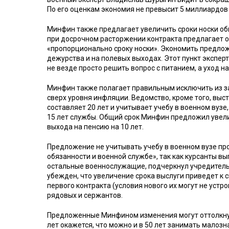
По его оценкам экономия не превысит 5 миллиардов 
Минфин также предлагает увеличить сроки носки об
при досрочном расторжении контракта предлагает 
«пропорционально сроку носки». Экономить предложе
дежурства и на полевых выходах. Этот пункт экспер
не везде просто решить вопрос с питанием, а уход н
Минфин также полагает правильным исключить из з
сверх уровня инфляции. Ведомство, кроме того, выст
составляет 20 лет и учитывает учебу в военном вузе
15 лет службы. Общий срок Минфин предложил увеличи
выхода на пенсию на 10 лет.
Предложение не учитывать учебу в военном вузе пр
обязанности и военной службе», так как курсанты в
остальные военнослужащие, подчеркнул учредитель
убежден, что увеличение срока выслуги приведет к 
первого контракта (условия нового их могут не уст
рядовых и сержантов.
Предложенные Минфином изменения могут оттолкнуть 
лет окажется, что можно и в 50 лет занимать малоз