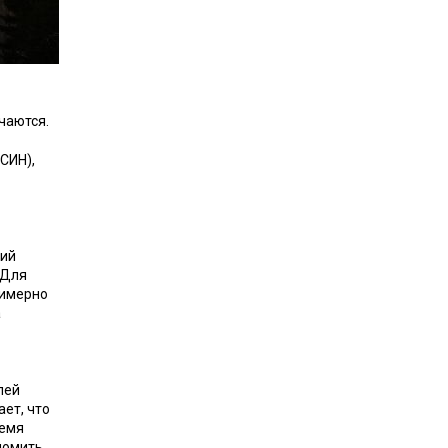
чаются.
СИН),
кий
 Для
римерно
а
лей
ает, что
ремя
номить.