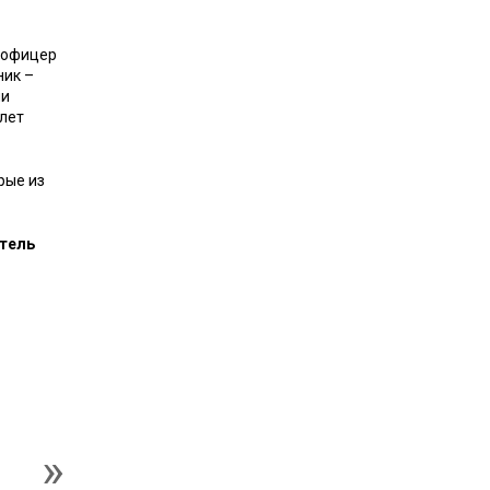
с офицер
ник –
ни
 лет
рые из
итель