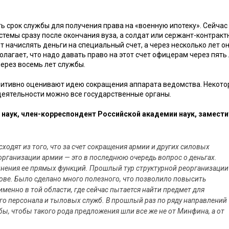
ть срок службы для получения права на «военную ипотеку». Сейча
темы сразу после окончания вуза, а солдат или сержант-контракт
т начислять деньги на специальный счет, а через несколько лет о
агает, что надо давать право на этот счет офицерам через пять
через восемь лет службы.
зитивно оценивают идею сокращения аппарата ведомства. Некото
 деятельности можно все государственные органы.
 наук, член-корреспондент Российской академии наук, замест
одят из того, что за счет сокращения армии и других силовых
рганизации армии — это в последнюю очередь вопрос о деньгах.
лнения ее прямых функций. Прошлый тур структурной реорганизации
ве. Было сделано много полезного, что позволило повысить
именно в той области, где сейчас пытается найти предмет для
о персонала и тыловых служб. В прошлый раз по ряду направлений
бы, чтобы такого рода предложения шли все же не от Минфина, а от