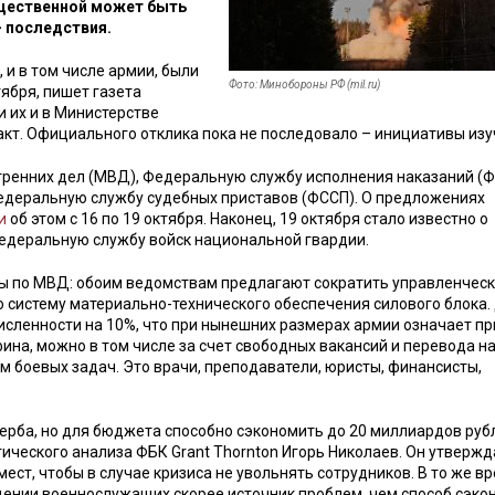
ущественной может быть
 последствия.
и в том числе армии, были
Фото: Минобороны РФ (mil.ru)
ября, пишет газета
и их и в Министерстве
акт. Официального отклика пока не последовало – инициативы изу
ренних дел (МВД), Федеральную службу исполнения наказаний (Ф
едеральную службу судебных приставов (ФССП). О предложениях
и
об этом с 16 по 19 октября. Наконец, 19 октября стало известно о
едеральную службу войск национальной гвардии.
ы по МВД: обоим ведомствам предлагают сократить управленчес
ю систему материально-технического обеспечения силового блока.
сленности на 10%, что при нынешних размерах армии означает п
ина, можно в том числе за счет свободных вакансий и перевода н
ем боевых задач. Это врачи, преподаватели, юристы, финансисты,
щерба, но для бюджета способно сэкономить до 20 миллиардов руб
гического анализа ФБК Grant Thornton Игорь Николаев. Он утвержд
ст, чтобы в случае кризиса не увольнять сотрудников. В то же в
ении военнослужащих скорее источник проблем, чем способ сэко