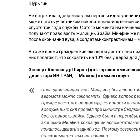
Шурыгин.
Не встретила одобрения у экспертов и идея увеличи
может стать участником накопительно-ипотечной сис
спустя три года службы. С этого момента им начинаю
получают право взять жилищный займ. Минфин же пол
после окончания вуза, а солдатам-контрактникам – 
В то же время гражданские эксперты достаточно по
них полагают, что сократить на 10% без ущерба для
Эксперт Александр Широв (доктор экономических
директора ИНП РАН, г. Москва) комментирует:
Последние инициативы Минфина, безусловно, исх
ведомств можно сэкономить. Однако вопрос рео
Прежде всего, это вопрос эффективности выпо
вооруженных сил прошел при министре Сердюко
боеготовность войск. Однако были и перегибы, 
экономии Минфин: сокращении вспомогательног
пришлось давать задний ход. Поэтому хотелось 
более компетентных источников.