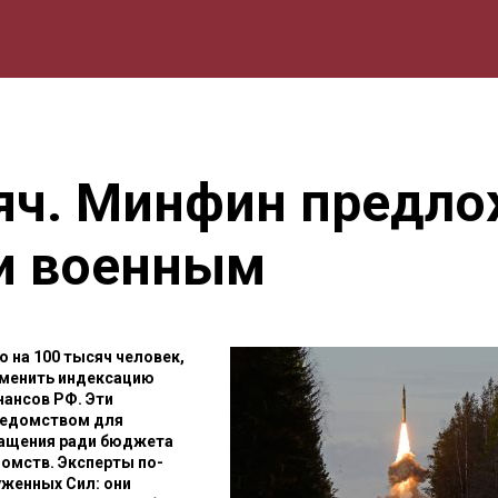
мика
Природа
Образование
Спорт
Культура
Lifestyle
яч. Минфин предло
и военным
 на 100 тысяч человек,
тменить индексацию
ансов РФ. Эти
 ведомством для
ращения ради бюджета
омств. Эксперты по-
женных Сил: они