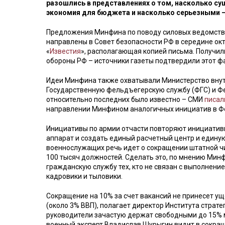
разошлись в представлениях о том, насколько с
экономия для бюджета и насколько серьезными –
Предложения Минфина по поводу силовых ведомств, 
направлены в Совет безопасности РФ в середине окт
«
Известия
», располагающая копией письма. Получил
обороны РФ – источники газеты подтвердили этот ф
Идеи Минфина также охватывали Министерство внут
Государственную фельдъегерскую службу (ФГС) и Ф
относительно последних было известно – СМИ
писал
направлении Минфином аналогичных инициатив в Ф
Инициативы по армии отчасти повторяют инициатив
аппарат и создать единый расчетный центр и едину
военнослужащих речь идет о сокращении штатной чи
100 тысяч должностей. Сделать это, по мнению Минф
гражданскую службу тех, кто не связан с выполнени
кадровики и тыловики.
Сокращение на 10% за счет вакансий не принесет у
(около 3% ВВП), полагает директор Института страте
руководители зачастую держат свободными до 15% ме
военный эксперт Владислав Шурыгин видит в сокращ