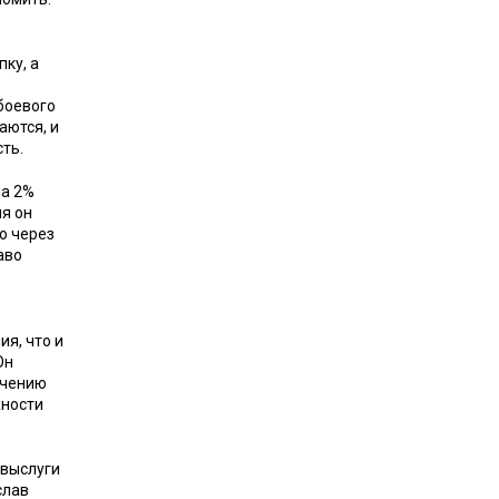
ку, а
боевого
аются, и
ть.
на 2%
ня он
ю через
аво
я, что и
Он
ечению
жности
 выслуги
слав