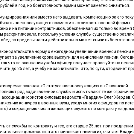
рублей в год, но боеготовность армии может заметно снизиться.
мундирования или вместо него выдавать компенсацию за его покуп
обязать военнослужащего возместить стоимость военной формы
но и на питании контрактников, обеспечивая их только во время 
ты раскритиковали, поскольку условия службы существенно различ
а обед за пределы части действительно может снизить боеготовнос
аконодательства норму о ежегодном увеличении военной пенсии 
упает за увеличение срока выслуги для начисления пенсии. Сегод
, так что по окончании учебы офицер получает право уйти на пенси
ть до 25 лет, а учебу не засчитывать. Это, по сути, отодвинет пр
отиворечит законам «О статусе военнослужащих» и «О воинской
ыполняют ряд задач военной службы и испытывают те же ограничени
 ассоциации юристов силовых ведомств «Гвардия» Олег Жердев. 
снижению конкурса в военные вузы, уходу многих офицеров по ист
роить) и сокращению числа желающих служить по контракту на дол
от службы по контракту и тех, кто старше 25 лет: при продлении
начительные должности, а это привлекает немногих, считает Влади