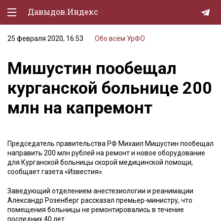
Давыдов.Индекс
25 февраля 2020, 16:53
Обо всём
УрФО
Политическая жизнь
Мишустин пообещал
Экономика
курганской больнице 200
Природа
млн на капремонт
Образование
Спорт
Председатель правительства РФ Михаил Мишустин пообещал
Культура
направить 200 млн рублей на ремонт и новое оборудование
для Курганской больницы скорой медицинской помощи,
Lifestyle
сообщает газета «Известия».
Мурзилка
Заведующий отделением анестезиологии и реанимации
Александр Розенберг рассказал премьер-министру, что
помещения больницы не ремонтировались в течение
последних 40 лет.