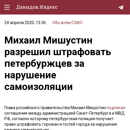
Давыдов.Индекс
24 апреля 2020, 13:36
Обо всём
СЗФО
Политическая жизнь
Михаил Мишустин
Экономика
разрешил штрафовать
Природа
петербуржцев за
Образование
нарушение
Спорт
самоизоляции
Культура
Lifestyle
Глава российского правительства Михаил Мишустин
подписал
Мурзилка
соглашение между администрацией Санкт-Петербурга и МВД
РФ, согласно которому петербургская полиция получает
право штрафовать горожан и гостей города за нарушение
режима самоизоляции.