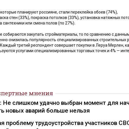
оторые планируют россияне, стали переклейка обоев (74%),
ска стен (33%), покраска потолков (33%), установка натяжных пот
 сантехники или смена полов (по 27%).
не собираются закупать стройматериалы, то по сравнению с данны
венно снизилась популярность специализированных строительных 
 Каждый третий респондент совершает покупки в Леруа Мерлен, 
ользуются услугами специализированных торговых точек и 4% — инт
спертные мнения
): Не слишком удачно выбран момент для на
ть новых аварий больше нельзя
я проблему трудоустройства участников СВ