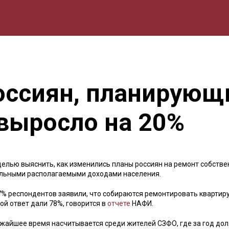
мика
Природа
Образование
Спорт
Культура
Lifestyle
оссиян, планирующ
 выросло на 20%
елью выяснить, как изменились планы россиян на ремонт собстве
еальными располагаемыми доходами населения.
7% респондентов заявили, что собираются ремонтировать квартир
ой ответ дали 78%, говорится в
отчете
НАФИ.
жайшее время насчитывается среди жителей СЗФО, где за год дол