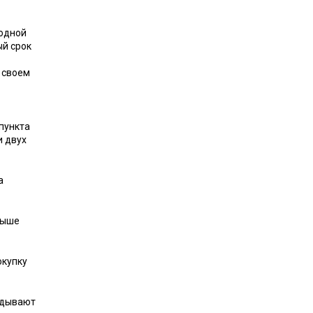
 одной
ый срок
 своем
пункта
и двух
а
выше
окупку
адывают