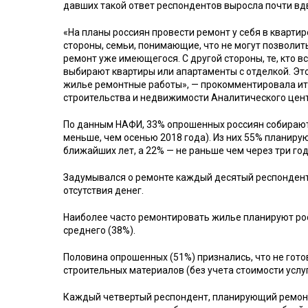
давших такой ответ респондентов выросла почти вд
«На планы россиян провести ремонт у себя в кварти
стороны, семьи, понимающие, что не могут позволит
ремонт уже имеющегося. С другой стороны, те, кто в
выбирают квартиры или апартаменты с отделкой. Эт
жилье ремонтные работы», — прокомментировала ито
строительства и недвижимости Аналитического цен
По данным НАФИ, 33% опрошенных россиян собираютс
меньше, чем осенью 2018 года). Из них 55% планиру
ближайших лет, а 22% — не раньше чем через три год
Задумывался о ремонте каждый десятый респондент 
отсутствия денег.
Наиболее часто ремонтировать жилье планируют росс
среднего (38%).
Половина опрошенных (51%) признались, что не готов
строительных материалов (без учета стоимости услу
Каждый четвертый респондент, планирующий ремонт,