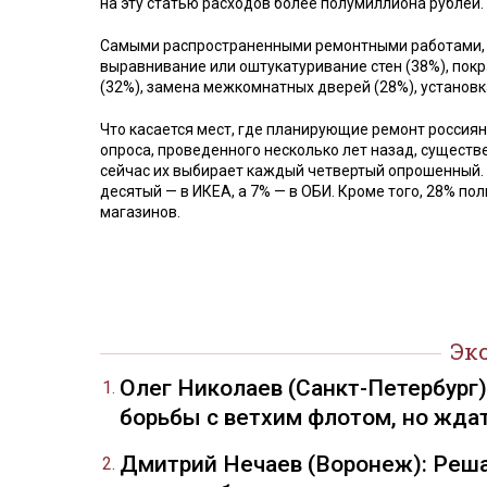
на эту статью расходов более полумиллиона рублей.
Самыми распространенными ремонтными работами, к
выравнивание или оштукатуривание стен (38%), покра
(32%), замена межкомнатных дверей (28%), установка
Что касается мест, где планирующие ремонт россия
опроса, проведенного несколько лет назад, сущест
сейчас их выбирает каждый четвертый опрошенный.
десятый — в ИКЕА, а 7% — в ОБИ. Кроме того, 28% п
магазинов.
Эк
Олег Николаев (Санкт-Петербург
борьбы с ветхим флотом, но жда
Дмитрий Нечаев (Воронеж): Реша