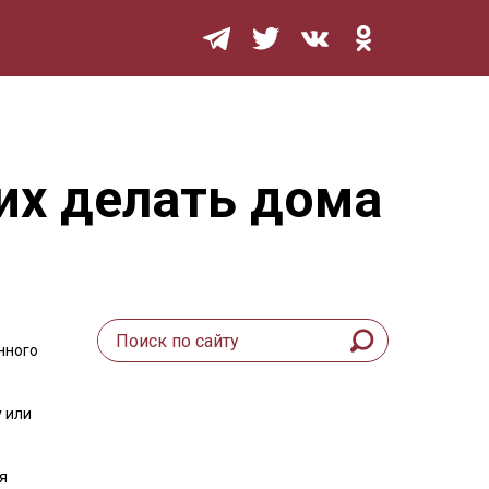
Мурзилка
их делать дома
нного
у или
я