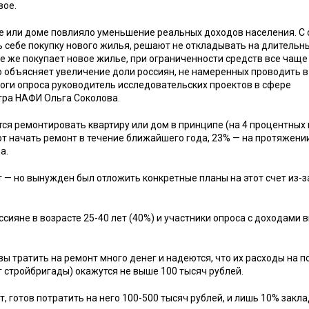
вое.
ре или доме повлияло уменьшение реальных доходов населения. С
ь себе покупку нового жилья, решают не откладывать на длительн
се же покупает новое жилье, при ограниченности средств все чаще
о объясняет увеличение доли россиян, не намеренных проводить в
ги опроса руководитель исследовательских проектов в сфере
тра НАФИ Ольга Соколова.
я ремонтировать квартиру или дом в принципе (на 4 процентных 
ют начать ремонт в течение ближайшего года, 23% — на протяжени
а.
— но вынужден был отложить конкретные планы на этот счет из-з
ияне в возрасте 25-40 лет (40%) и участники опроса с доходами 
ы тратить на ремонт много денег и надеются, что их расходы на п
г стройбригады) окажутся не выше 100 тысяч рублей.
 готов потратить на него 100-500 тысяч рублей, и лишь 10% закл