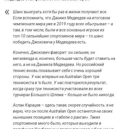
Шанс выиграть хотя бы раз в жизни получают все.
Если вспомнить, что Даниил Медведев на итоговом
чемпионате мира уже в 2019 году всех обыгрывал – а
там, в том числе, были и все основные игроки из
топ-10 сильнейших спортсменов мира – то шанс
победить Джоковича у Медведева есть.
Конечно, Джокович фаворит: он сильнее, он
мегазвезда и, конечно, большая часть будет ставить на
него, а не на Даниила Медведева. Но российский
теннис вновь показывает себя с очень хорошей
стороны. У нас впервые на Australian Open три
теннисиста в ¼ было. У нас повторился результат,
когда сразу три теннисиста участвовали во всех
турнирах Большого Шлема – больше не было никогда.
Аслан Карацев – здесь такая, скорее случайность: я не
верю, что он после Australian Open останется на своих
нынешних позициях в «табели о рангах». Таких
спортсменов много было, которые выходили в