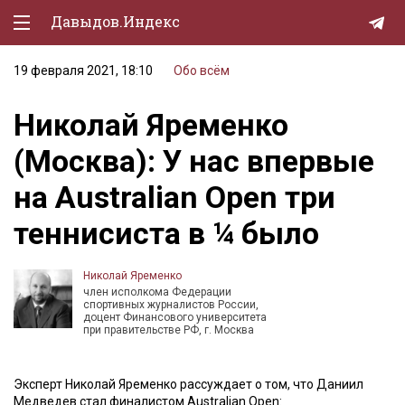
Давыдов.Индекс
19 февраля 2021, 18:10
Обо всём
Политическая жизнь
Николай Яременко
Экономика
(Москва): У нас впервые
Природа
на Australian Open три
Образование
теннисиста в ¼ было
Спорт
Культура
Николай Яременко
член исполкома Федерации
Lifestyle
спортивных журналистов России,
доцент Финансового университета
при правительстве РФ, г. Москва
Мурзилка
Эксперт Николай Яременко рассуждает о том, что Даниил
Медведев стал финалистом Australian Open: